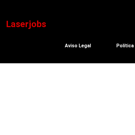
Laserjobs
Aviso Legal
Política
0
0
Your Cart
Your cart is empty
Return to Shop