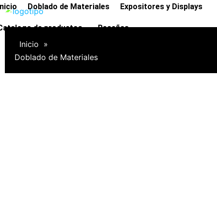
Ir
Inicio
Doblado de Materiales
Expositores y Displays
al
Catalogo de productos
Reseñas
contenido
Inicio
»
Doblado de Materiales