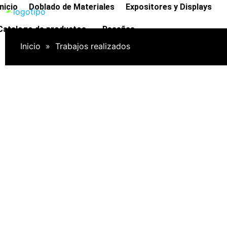
Ir
Inicio
Doblado de Materiales
Expositores y Displays
al
Catalogo de productos
Reseñas
contenido
Inicio
»
Trabajos realizados