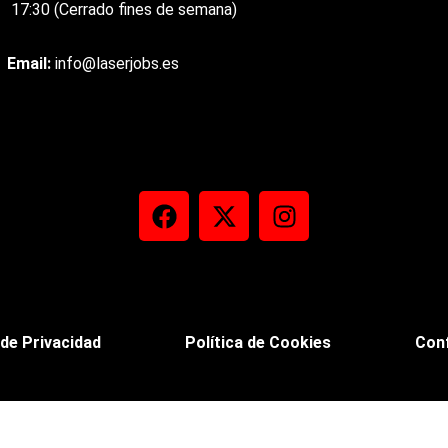
17:30
(Cerrado
fines
de
semana)
Email:
info@laserjobs.es
F
X
I
a
-
n
c
t
s
e
w
t
b
i
a
o
t
g
 de Privacidad
Política de Cookies
Conf
o
t
r
k
e
a
r
m