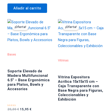
c
l
o
o
n
r
Añadir al carrito
0
a
d
d
e
o
5
c
El
El
El
El
o
n
precio
precio
precio
precio
¡Oferta!
¡Oferta!
0
original
actual
original
actual
d
era:
es:
era:
es:
e
5
20,00 €.
15,95 €.
20,00 €.
15,95 €.
Bases
Vitrinas
Soporte Elevado de
Madera Multifuncional
Vitrina Expositora
6.5” – Base Ergonómica
Acrílica 15x15x15 cm –
para Platos, Bowls y
Caja Transparente con
Accesorios
Base Negra para Figuras,
Coleccionables y
Exhibición
20,00
€
15,95
€
V