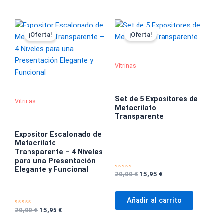
El
El
El
El
precio
precio
precio
precio
¡Oferta!
¡Oferta!
original
actual
original
actual
era:
es:
era:
es:
20,00 €.
15,95 €.
20,00 €.
15,95 €.
Vitrinas
Set de 5 Expositores de
Vitrinas
Metacrilato
Transparente
Expositor Escalonado de
Metacrilato
Transparente – 4 Niveles
para una Presentación
Elegante y Funcional
20,00
€
15,95
€
V
a
l
o
r
Añadir al carrito
a
20,00
€
15,95
€
d
V
o
a