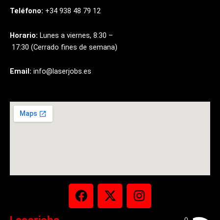
Teléfono:
+34
938
48
79
12
Horario:
Lunes
a
viernes,
8:30
–
17:30
(Cerrado
fines
de
semana)
Email:
info@laserjobs.es
F
X
I
a
-
n
c
t
s
0